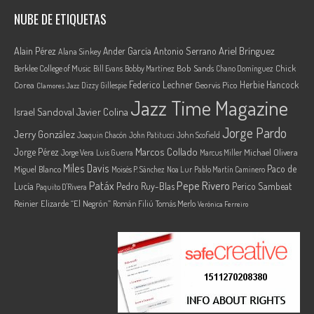
NUBE DE ETIQUETAS
Ariel Brínguez
Alain Pérez
Ander García
Antonio Serrano
Alana Sinkey
Berklee College of Music
Bob Sands
Chick
Bill Evans
Bobby Martínez
Chano Domínguez
Federico Lechner
Herbie Hancock
Corea
Georvis Pico
Dizzy Gillespie
Clamores Jazz
Jazz Time Magazine
Israel Sandoval
Javier Colina
Jorge Pardo
Jerry González
Joaquin Chacón
John Patitucci
John Scofield
Marcos Collado
Jorge Pérez
Jorge Vera
Michael Olivera
Luis Guerra
Marcus Miller
Miles Davis
Paco de
Miguel Blanco
Moisés P. Sánchez
Noa Lur
Pablo Martín Caminero
Pepe Rivero
Patáx
Lucía
Pedro Ruy-Blas
Perico Sambeat
Paquito D'Rivera
Reinier Elizarde “El Negrón”
Román Filiú
Tomás Merlo
Verónica Ferreiro