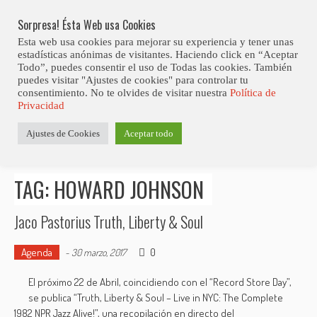
Skip
Abiertas Las Inscripciones Para La Octava Edición Del 7 Virtual Jazz 
LO ÚLTIMO
Club Contest.
to
Sorpresa! Ésta Web usa Cookies
content
Esta web usa cookies para mejorar su experiencia y tener unas
estadísticas anónimas de visitantes. Haciendo click en “Aceptar
Todo”, puedes consentir el uso de Todas las cookies. También
puedes visitar "Ajustes de cookies" para controlar tu
consentimiento. No te olvides de visitar nuestra
Política de
Privacidad
Estás aquí
Ajustes de Cookies
Aceptar todo
Inicio
>
Posts tagged "Howard Johnson"
TAG: HOWARD JOHNSON
Jaco Pastorius Truth, Liberty & Soul
Agenda
0
-
30 marzo, 2017
El próximo 22 de Abril, coincidiendo con el “Record Store Day”,
se publica “Truth, Liberty & Soul – Live in NYC: The Complete
1982 NPR Jazz Alive!”, una recopilación en directo del