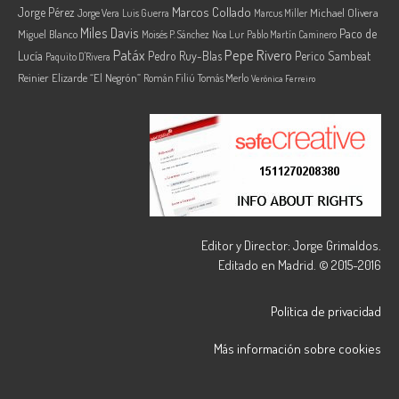
Marcos Collado
Jorge Pérez
Jorge Vera
Michael Olivera
Luis Guerra
Marcus Miller
Miles Davis
Paco de
Miguel Blanco
Moisés P. Sánchez
Noa Lur
Pablo Martín Caminero
Pepe Rivero
Patáx
Lucía
Pedro Ruy-Blas
Perico Sambeat
Paquito D'Rivera
Reinier Elizarde “El Negrón”
Román Filiú
Tomás Merlo
Verónica Ferreiro
Editor y Director: Jorge Grimaldos.
Editado en Madrid. © 2015-2016
Política de privacidad
Más información sobre cookies