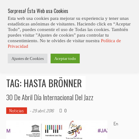
Skip
Abiertas Las Inscripciones Para La Octava Edición Del 7 Virtual Jazz 
LO ÚLTIMO
Club Contest.
to
Sorpresa! Ésta Web usa Cookies
content
Esta web usa cookies para mejorar su experiencia y tener unas
estadísticas anónimas de visitantes. Haciendo click en “Aceptar
Todo”, puedes consentir el uso de Todas las cookies. También
puedes visitar "Ajustes de cookies" para controlar tu
consentimiento. No te olvides de visitar nuestra
Política de
Privacidad
Estás aquí
Ajustes de Cookies
Aceptar todo
Inicio
>
Posts tagged "Hasta Brönner"
TAG: HASTA BRÖNNER
30 De Abril Día Internacional Del Jazz
Noticias
0
-
29 abril, 2016
En