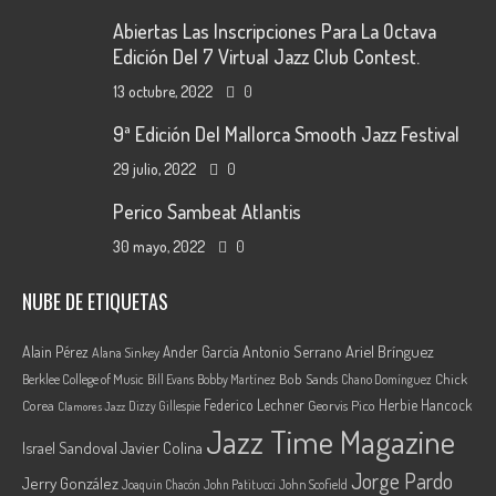
Abiertas Las Inscripciones Para La Octava
Edición Del 7 Virtual Jazz Club Contest.
13 octubre, 2022
0
9ª Edición Del Mallorca Smooth Jazz Festival
29 julio, 2022
0
Perico Sambeat Atlantis
30 mayo, 2022
0
NUBE DE ETIQUETAS
Ariel Brínguez
Alain Pérez
Ander García
Antonio Serrano
Alana Sinkey
Berklee College of Music
Bob Sands
Chick
Bill Evans
Bobby Martínez
Chano Domínguez
Federico Lechner
Herbie Hancock
Corea
Georvis Pico
Dizzy Gillespie
Clamores Jazz
Jazz Time Magazine
Israel Sandoval
Javier Colina
Jorge Pardo
Jerry González
Joaquin Chacón
John Patitucci
John Scofield