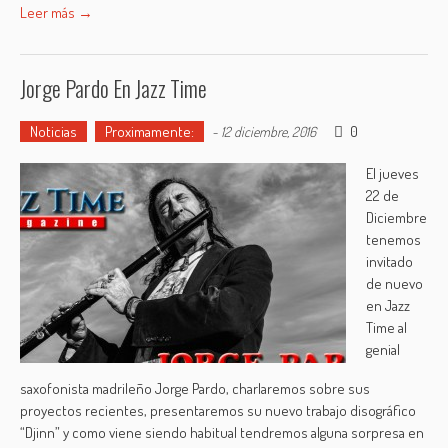
Leer más →
Jorge Pardo En Jazz Time
Noticias
Proximamente:
0
-
12 diciembre, 2016
El jueves
22 de
Diciembre
tenemos
invitado
de nuevo
en Jazz
Time al
genial
saxofonista madrileño Jorge Pardo, charlaremos sobre sus
proyectos recientes, presentaremos su nuevo trabajo disográfico
“Djinn” y como viene siendo habitual tendremos alguna sorpresa en