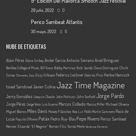
9ª Edición Del Mallorca Smooth Jazz Festival
29 julio, 2022
0
Perico Sambeat Atlantis
30 mayo, 2022
0
NUBE DE ETIQUETAS
Ariel Brínguez
Alain Pérez
Ander García
Antonio Serrano
Alana Sinkey
Berklee College of Music
Bob Sands
Chick
Bill Evans
Bobby Martínez
Chano Domínguez
Federico Lechner
Herbie Hancock
Corea
Georvis Pico
Dizzy Gillespie
Clamores Jazz
Jazz Time Magazine
Israel Sandoval
Javier Colina
Jorge Pardo
Jerry González
Joaquin Chacón
John Patitucci
John Scofield
Marcos Collado
Jorge Pérez
Jorge Vera
Michael Olivera
Luis Guerra
Marcus Miller
Miles Davis
Paco de
Miguel Blanco
Moisés P. Sánchez
Noa Lur
Pablo Martín Caminero
Pepe Rivero
Patáx
Lucía
Pedro Ruy-Blas
Perico Sambeat
Paquito D'Rivera
Reinier Elizarde “El Negrón”
Román Filiú
Tomás Merlo
Verónica Ferreiro