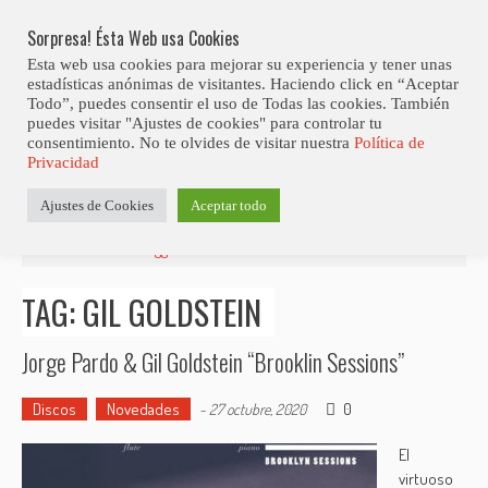
Skip
to
Sorpresa! Ésta Web usa Cookies
content
Esta web usa cookies para mejorar su experiencia y tener unas
estadísticas anónimas de visitantes. Haciendo click en “Aceptar
Todo”, puedes consentir el uso de Todas las cookies. También
puedes visitar "Ajustes de cookies" para controlar tu
consentimiento. No te olvides de visitar nuestra
Política de
Privacidad
Ajustes de Cookies
Aceptar todo
Estás aquí
Inicio
>
Posts tagged "Gil Goldstein"
TAG: GIL GOLDSTEIN
Jorge Pardo & Gil Goldstein “Brooklin Sessions”
Discos
Novedades
0
-
27 octubre, 2020
El
virtuoso