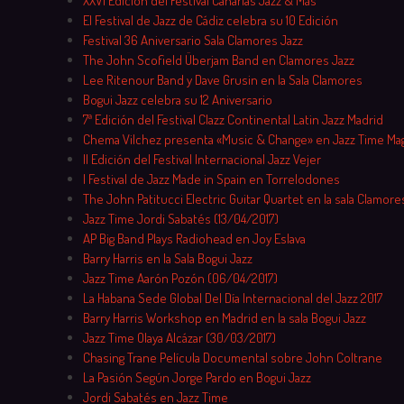
XXVI Edición del Festival Canarias Jazz & Más
El Festival de Jazz de Cádiz celebra su 10 Edición
Festival 36 Aniversario Sala Clamores Jazz
The John Scofield Überjam Band en Clamores Jazz
Lee Ritenour Band y Dave Grusin en la Sala Clamores
Bogui Jazz celebra su 12 Aniversario
7ª Edición del Festival Clazz Continental Latin Jazz Madrid
Chema Vilchez presenta «Music & Change» en Jazz Time Ma
II Edición del Festival Internacional Jazz Vejer
I Festival de Jazz Made in Spain en Torrelodones
The John Patitucci Electric Guitar Quartet en la sala Clamore
Jazz Time Jordi Sabatés (13/04/2017)
AP Big Band Plays Radiohead en Joy Eslava
Barry Harris en la Sala Bogui Jazz
Jazz Time Aarón Pozón (06/04/2017)
La Habana Sede Global Del Día Internacional del Jazz 2017
Barry Harris Workshop en Madrid en la sala Bogui Jazz
Jazz Time Olaya Alcázar (30/03/2017)
Chasing Trane Película Documental sobre John Coltrane
La Pasión Según Jorge Pardo en Bogui Jazz
Jordi Sabatés en Jazz Time