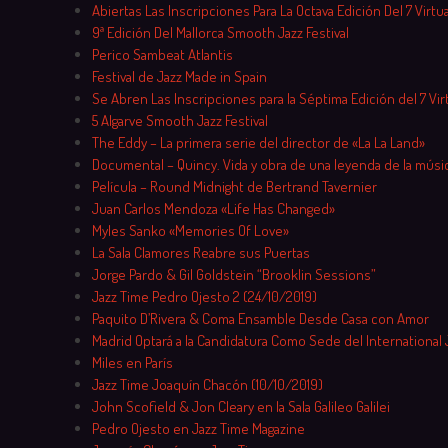
Skip
Abiertas Las Inscripciones Para La Octava Edición Del 7 Virtu
to
9ª Edición Del Mallorca Smooth Jazz Festival
content
Perico Sambeat Atlantis
Festival de Jazz Made in Spain
Se Abren Las Inscripciones para la Séptima Edición del 7 Vir
5 Algarve Smooth Jazz Festival
The Eddy – La primera serie del director de «La La Land»
Documental – Quincy. Vida y obra de una leyenda de la músi
Película – Round Midnight de Bertrand Tavernier
Juan Carlos Mendoza «Life Has Changed»
Myles Sanko «Memories Of Love»
La Sala Clamores Reabre sus Puertas
Jorge Pardo & Gil Goldstein “Brooklin Sessions”
Jazz Time Pedro Ojesto 2 (24/10/2019)
Paquito D’Rivera & Coma Ensamble Desde Casa con Amor
Madrid Optará a la Candidatura Como Sede del International 
Miles en París
Jazz Time Joaquín Chacón (10/10/2019)
John Scofield & Jon Cleary en la Sala Galileo Galilei
Pedro Ojesto en Jazz Time Magazine