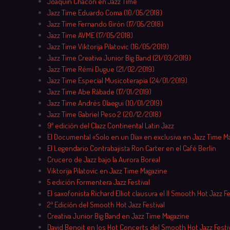
Joaquín Chacón en Jazz Time
Jazz Time Eduardo Coma (10/05/2018)
Jazz Time Fernando Girón (17/05/2018)
Jazz Time AVME (17/05/2018)
Jazz Time Viktorija Pilatovic (16/05/2019)
Jazz Time Creativa Junior Big Band (21/03/2019)
Jazz Time Rémi Dugue (21/02/2019)
Jazz Time Especial Musicoterapia (24/01/2019)
Jazz Time Abe Rábade (17/01/2019)
Jazz Time Andrés Olaegui (10/01/2019)
Jazz Time Gabriel Peso 2 (20/12/2018)
9ª edición del Clazz Continental Latin Jazz
El Documental «Solo en un Día» en exclusiva en Jazz Time M
El Legendario Contrabajista Ron Carter en el Café Berlín
Crucero de Jazz bajo la Aurora Boreal
Viktorija Pilatovic en Jazz Time Magazine
5 edición Formentera Jazz Festival
El saxofonista Richard Elliot clausura el II Smooth Hot Jazz Fe
2ª Edición del Smooth Hot Jazz Festival
Creativa Junior Big Band en Jazz Time Magazine
David Benoit en los Hot Concerts del Smooth Hot Jazz Festiv