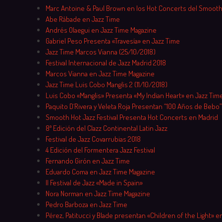
Marc Antoine & Paul Brown en los Hot Concerts del Smooth
Abe Rábade en Jazz Time
Andrés Olaegui en Jazz Time Magazine
Gabriel Peso Presenta «Travesía» en Jazz Time
Jazz Time Marcos Vianna (25/10/2018)
Festival Internacional de Jazz Madrid 2018
Marcos Vianna en Jazz Time Magazine
Jazz Time Luis Cobo Manglis 2 (11/10/2018)
Luis Cobo «Manglis» Presenta «My Indian Heart» en Jazz Tim
Paquito D´Rivera y Veleta Roja Presentan “100 Años de Bebo”
Smooth Hot Jazz Festival Presenta Hot Concerts en Madrid
8ª Edición del Clazz Continental Latin Jazz
Festival de Jazz Covarrubias 2018
4 Edición del Formentera Jazz Festival
Fernando Girón en Jazz Time
Eduardo Coma en Jazz Time Magazine
II Festival de Jazz «Made in Spain»
Nora Norman en Jazz Time Magazine
Pedro Barboza en Jazz Time
Pérez, Patitucci y Blade presentan «Children of the Light» en