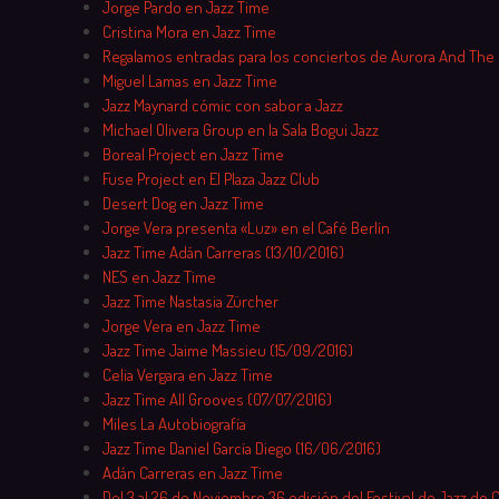
Jorge Pardo en Jazz Time
Cristina Mora en Jazz Time
Regalamos entradas para los conciertos de Aurora And The
Miguel Lamas en Jazz Time
Jazz Maynard cómic con sabor a Jazz
Michael Olivera Group en la Sala Bogui Jazz
Boreal Project en Jazz Time
Fuse Project en El Plaza Jazz Club
Desert Dog en Jazz Time
Jorge Vera presenta «Luz» en el Café Berlín
Jazz Time Adán Carreras (13/10/2016)
NES en Jazz Time
Jazz Time Nastasia Zürcher
Jorge Vera en Jazz Time
Jazz Time Jaime Massieu (15/09/2016)
Celia Vergara en Jazz Time
Jazz Time All Grooves (07/07/2016)
Miles La Autobiografía
Jazz Time Daniel García Diego (16/06/2016)
Adán Carreras en Jazz Time
Del 3 al 26 de Noviembre 36 edición del Festival de Jazz de 