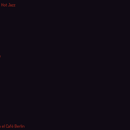
 Hot Jazz
e
 el Café Berlín