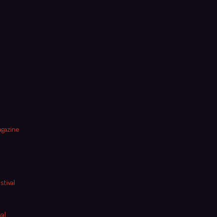
agazine
stival
al