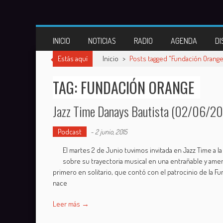
Skip
to
content
INICIO
NOTICIAS
RADIO
AGENDA
DI
Estás aquí
Inicio
>
Posts tagged "Fundación Orange
TAG: FUNDACIÓN ORANGE
Jazz Time Danays Bautista (02/06/20
Podcast
-
2 junio, 2015
El martes 2 de Junio tuvimos invitada en Jazz Time a 
sobre su trayectoria musical en una entrañable y amena
primero en solitario, que contó con el patrocinio de la Fu
nace
Leer más →