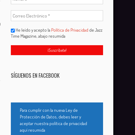
0
He leído y acepto la
Política de Privacidad
de Jazz
Time Magazine, abajo resumida
SÍGUENOS EN FACEBOOK
Para cumplir con la nueva Ley de
Protección de Datos, debes leer y
aceptar nuestra política de privacidad
aquí resumida