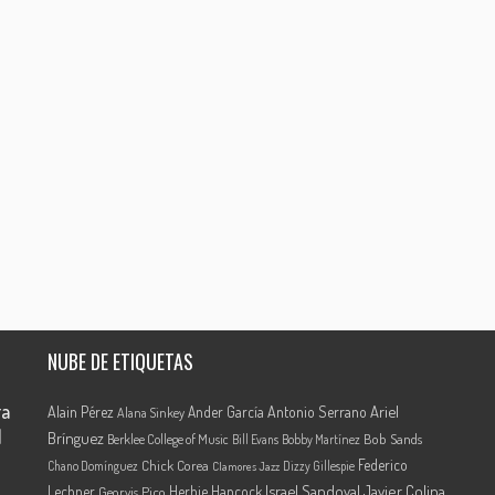
NUBE DE ETIQUETAS
ra
Ariel
Alain Pérez
Ander García
Antonio Serrano
Alana Sinkey
l
Brínguez
Berklee College of Music
Bob Sands
Bill Evans
Bobby Martínez
Federico
Chick Corea
Chano Domínguez
Dizzy Gillespie
Clamores Jazz
Israel Sandoval
Javier Colina
Lechner
Herbie Hancock
Georvis Pico