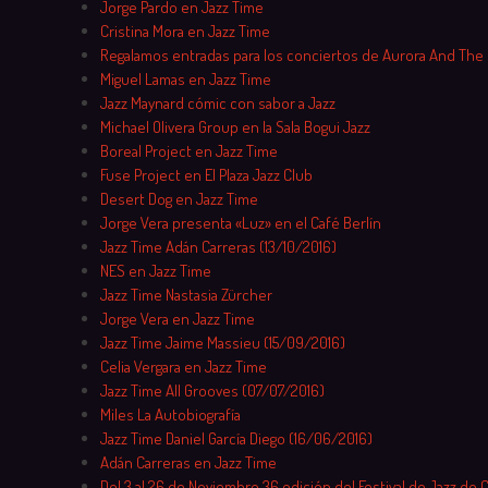
Jorge Pardo en Jazz Time
Cristina Mora en Jazz Time
Regalamos entradas para los conciertos de Aurora And The
Miguel Lamas en Jazz Time
Jazz Maynard cómic con sabor a Jazz
Michael Olivera Group en la Sala Bogui Jazz
Boreal Project en Jazz Time
Fuse Project en El Plaza Jazz Club
Desert Dog en Jazz Time
Jorge Vera presenta «Luz» en el Café Berlín
Jazz Time Adán Carreras (13/10/2016)
NES en Jazz Time
Jazz Time Nastasia Zürcher
Jorge Vera en Jazz Time
Jazz Time Jaime Massieu (15/09/2016)
Celia Vergara en Jazz Time
Jazz Time All Grooves (07/07/2016)
Miles La Autobiografía
Jazz Time Daniel García Diego (16/06/2016)
Adán Carreras en Jazz Time
Del 3 al 26 de Noviembre 36 edición del Festival de Jazz de 