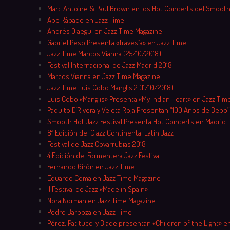
Marc Antoine & Paul Brown en los Hot Concerts del Smooth
Abe Rábade en Jazz Time
Andrés Olaegui en Jazz Time Magazine
Gabriel Peso Presenta «Travesía» en Jazz Time
Jazz Time Marcos Vianna (25/10/2018)
Festival Internacional de Jazz Madrid 2018
Marcos Vianna en Jazz Time Magazine
Jazz Time Luis Cobo Manglis 2 (11/10/2018)
Luis Cobo «Manglis» Presenta «My Indian Heart» en Jazz Tim
Paquito D´Rivera y Veleta Roja Presentan “100 Años de Bebo”
Smooth Hot Jazz Festival Presenta Hot Concerts en Madrid
8ª Edición del Clazz Continental Latin Jazz
Festival de Jazz Covarrubias 2018
4 Edición del Formentera Jazz Festival
Fernando Girón en Jazz Time
Eduardo Coma en Jazz Time Magazine
II Festival de Jazz «Made in Spain»
Nora Norman en Jazz Time Magazine
Pedro Barboza en Jazz Time
Pérez, Patitucci y Blade presentan «Children of the Light» en