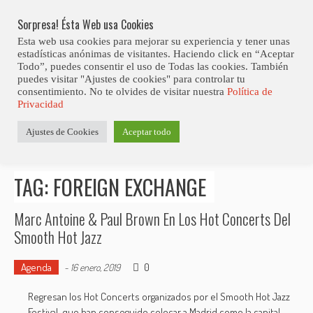
Skip
Abiertas Las Inscripciones Para La Octava Edición Del 7 Virtual Jazz 
LO ÚLTIMO
Club Contest.
to
Sorpresa! Ésta Web usa Cookies
content
Esta web usa cookies para mejorar su experiencia y tener unas
estadísticas anónimas de visitantes. Haciendo click en “Aceptar
Todo”, puedes consentir el uso de Todas las cookies. También
puedes visitar "Ajustes de cookies" para controlar tu
consentimiento. No te olvides de visitar nuestra
Política de
Privacidad
Estás aquí
Ajustes de Cookies
Aceptar todo
Inicio
>
Posts tagged "Foreign Exchange"
TAG: FOREIGN EXCHANGE
Marc Antoine & Paul Brown En Los Hot Concerts Del
Smooth Hot Jazz
Agenda
0
-
16 enero, 2019
Regresan los Hot Concerts organizados por el Smooth Hot Jazz
Festival, que han conseguido colocar a Madrid como la capital