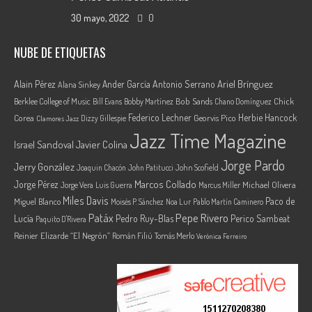
30 mayo, 2022
0
NUBE DE ETIQUETAS
Ariel Brínguez
Alain Pérez
Ander García
Antonio Serrano
Alana Sinkey
Berklee College of Music
Bob Sands
Chick
Bill Evans
Bobby Martínez
Chano Domínguez
Federico Lechner
Herbie Hancock
Corea
Georvis Pico
Dizzy Gillespie
Clamores Jazz
Jazz Time Magazine
Israel Sandoval
Javier Colina
Jorge Pardo
Jerry González
Joaquin Chacón
John Patitucci
John Scofield
Marcos Collado
Jorge Pérez
Jorge Vera
Michael Olivera
Luis Guerra
Marcus Miller
Miles Davis
Paco de
Miguel Blanco
Moisés P. Sánchez
Noa Lur
Pablo Martín Caminero
Pepe Rivero
Patáx
Lucía
Pedro Ruy-Blas
Perico Sambeat
Paquito D'Rivera
Reinier Elizarde “El Negrón”
Román Filiú
Tomás Merlo
Verónica Ferreiro