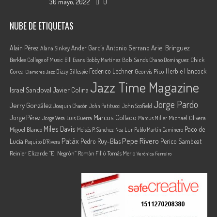
30 mayo, 2022
0
NUBE DE ETIQUETAS
Ariel Brínguez
Alain Pérez
Ander García
Antonio Serrano
Alana Sinkey
Berklee College of Music
Bob Sands
Chick
Bill Evans
Bobby Martínez
Chano Domínguez
Federico Lechner
Herbie Hancock
Corea
Georvis Pico
Dizzy Gillespie
Clamores Jazz
Jazz Time Magazine
Israel Sandoval
Javier Colina
Jorge Pardo
Jerry González
Joaquin Chacón
John Patitucci
John Scofield
Marcos Collado
Jorge Pérez
Jorge Vera
Michael Olivera
Luis Guerra
Marcus Miller
Miles Davis
Paco de
Miguel Blanco
Moisés P. Sánchez
Noa Lur
Pablo Martín Caminero
Pepe Rivero
Patáx
Lucía
Pedro Ruy-Blas
Perico Sambeat
Paquito D'Rivera
Reinier Elizarde “El Negrón”
Román Filiú
Tomás Merlo
Verónica Ferreiro