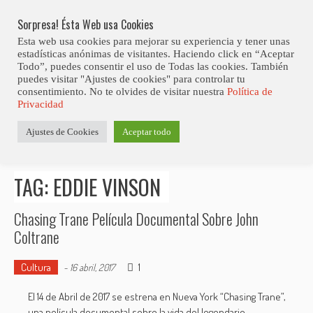
Skip
Abiertas Las Inscripciones Para La Octava Edición Del 7 Virtual Jazz 
LO ÚLTIMO
Club Contest.
to
Sorpresa! Ésta Web usa Cookies
content
Esta web usa cookies para mejorar su experiencia y tener unas
estadísticas anónimas de visitantes. Haciendo click en “Aceptar
Todo”, puedes consentir el uso de Todas las cookies. También
puedes visitar "Ajustes de cookies" para controlar tu
consentimiento. No te olvides de visitar nuestra
Política de
Privacidad
Estás aquí
Ajustes de Cookies
Aceptar todo
Inicio
>
Posts tagged "Eddie Vinson"
TAG: EDDIE VINSON
Chasing Trane Película Documental Sobre John
Coltrane
Cultura
1
-
16 abril, 2017
El 14 de Abril de 2017 se estrena en Nueva York “Chasing Trane”,
una película documental sobre la vida del legendario