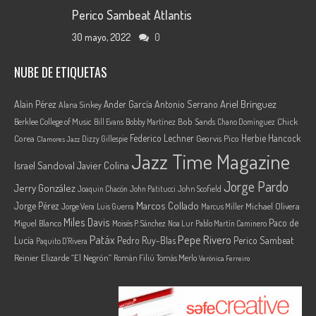
Perico Sambeat Atlantis
30 mayo, 2022
0
NUBE DE ETIQUETAS
Ariel Brínguez
Alain Pérez
Ander García
Antonio Serrano
Alana Sinkey
Berklee College of Music
Bob Sands
Chick
Bill Evans
Bobby Martínez
Chano Domínguez
Federico Lechner
Herbie Hancock
Corea
Georvis Pico
Dizzy Gillespie
Clamores Jazz
Jazz Time Magazine
Israel Sandoval
Javier Colina
Jorge Pardo
Jerry González
Joaquin Chacón
John Patitucci
John Scofield
Marcos Collado
Jorge Pérez
Jorge Vera
Michael Olivera
Luis Guerra
Marcus Miller
Miles Davis
Paco de
Miguel Blanco
Moisés P. Sánchez
Noa Lur
Pablo Martín Caminero
Pepe Rivero
Patáx
Lucía
Pedro Ruy-Blas
Perico Sambeat
Paquito D'Rivera
Reinier Elizarde “El Negrón”
Román Filiú
Tomás Merlo
Verónica Ferreiro