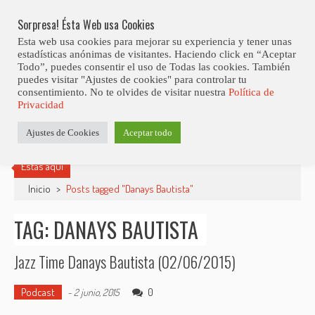
Skip
Abiertas Las Inscripciones Para La Octava Edición Del 7 Virtual Jazz 
LO ÚLTIMO
Club Contest.
to
Sorpresa! Ésta Web usa Cookies
content
Esta web usa cookies para mejorar su experiencia y tener unas
estadísticas anónimas de visitantes. Haciendo click en “Aceptar
Todo”, puedes consentir el uso de Todas las cookies. También
puedes visitar "Ajustes de cookies" para controlar tu
consentimiento. No te olvides de visitar nuestra
Política de
Privacidad
Ajustes de Cookies
Aceptar todo
Estás aquí
Inicio
>
Posts tagged "Danays Bautista"
TAG: DANAYS BAUTISTA
Jazz Time Danays Bautista (02/06/2015)
Podcast
0
-
2 junio, 2015