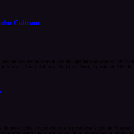
John Coltrane
película documental sobre la vida del legendario saxofonista John Col
on Marsalis, Sonny Rollins, el Dr. Cornel West, el presidente Bill Clin
z
as últimas décadas, y reconocido por la prestigiosa Academia Francesa
 por el Ministerio de Educación y Cultura, impresionará al público de 