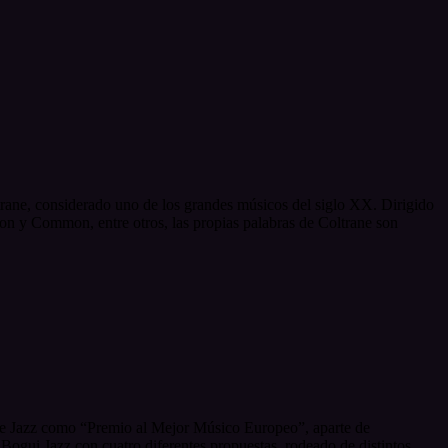
trane, considerado uno de los grandes músicos del siglo XX. Dirigido
ton y Common, entre otros, las propias palabras de Coltrane son
 de Jazz como “Premio al Mejor Músico Europeo”, aparte de
Bogui Jazz con cuatro diferentes propuestas, rodeado de distintos