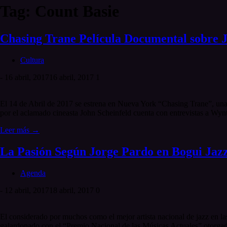
Tag: Count Basie
Chasing Trane Película Documental sobre 
Cultura
-
16 abril, 2017
16 abril, 2017
1
El 14 de Abril de 2017 se estrena en Nueva York “Chasing Trane”, una 
por el aclamado cineasta John Scheinfeld cuenta con entrevistas a Wynt
Leer más →
La Pasión Según Jorge Pardo en Bogui Jaz
Agenda
-
12 abril, 2017
18 abril, 2017
0
El considerado por muchos como el mejor artista nacional de jazz en l
galardonado con el “Premio Nacional de las Músicas Actuales” otorgado