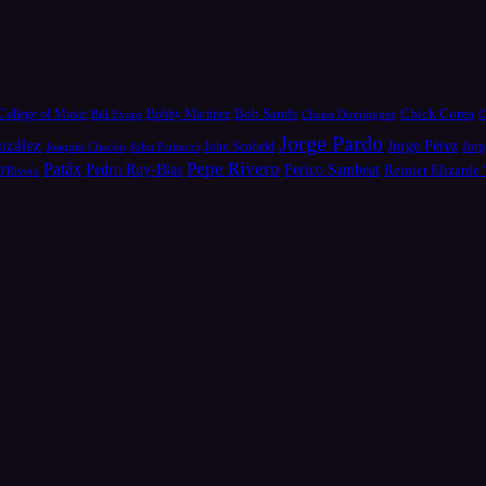
Bob Sands
Chick Corea
College of Music
Bill Evans
Bobby Martínez
Chano Domínguez
C
Jorge Pardo
nzález
Jorge Pérez
Jorg
Joaquin Chacón
John Patitucci
John Scofield
Pepe Rivero
Patáx
Pedro Ruy-Blas
Perico Sambeat
Reinier Elizarde
D'Rivera