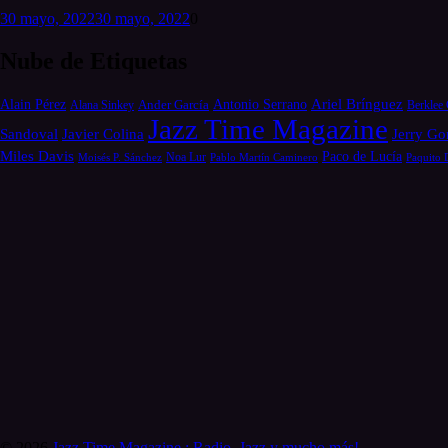
30 mayo, 2022
30 mayo, 2022
0
Nube de Etiquetas
Alain Pérez
Antonio Serrano
Ariel Brínguez
Ander García
Alana Sinkey
Berklee 
Jazz Time Magazine
Jerry Go
Sandoval
Javier Colina
Miles Davis
Paco de Lucía
Moisés P. Sánchez
Noa Lur
Pablo Martín Caminero
Paquito 
© 2026
Jazz Time Magazine : Radio, Jazz y mucho más!