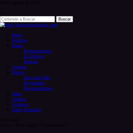
Skip
04 de
agosto
de 2026
to
content
×
Search
for:
Inicio
Noticias
Radio
Proximamente:
En Directo
Podcast
Agenda
Discos
Disco del Mes
Novedades
Recomendados
Salas
Cultura
Contacto
Sobre Nosotros
Estás aquí
Inicio
>
Posts tagged "Count Basie"