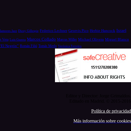
Israel
Federico Lechner
Georvis Pico
Herbie Hancock
Dizzy Gillespie
lamores Jazz
Marcos Collado
Michael Olivera
e Vera
Miguel Blanco
Luis Guerra
Marcus Miller
 “El Negrón”
Román Filiú
Tomás Merlo
Verónica Ferreiro
Editor y Director: Jorge Grimaldos.
Editado en Madrid. © 2015-2016
Política de privacidad
Más información sobre cookies