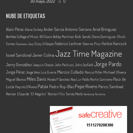
30 mayo, 2022
0
NUBE DE ETIQUETAS
Ariel Brínguez
Alain Pérez
Ander García
Antonio Serrano
Alana Sinkey
Berklee College of Music
Bob Sands
Chick
Bill Evans
Bobby Martínez
Chano Domínguez
Federico Lechner
Herbie Hancock
Corea
Georvis Pico
Dizzy Gillespie
Clamores Jazz
Jazz Time Magazine
Israel Sandoval
Javier Colina
Jorge Pardo
Jerry González
Joaquin Chacón
John Patitucci
John Scofield
Marcos Collado
Jorge Pérez
Jorge Vera
Michael Olivera
Luis Guerra
Marcus Miller
Miles Davis
Paco de
Miguel Blanco
Moisés P. Sánchez
Noa Lur
Pablo Martín Caminero
Pepe Rivero
Patáx
Lucía
Pedro Ruy-Blas
Perico Sambeat
Paquito D'Rivera
Reinier Elizarde “El Negrón”
Román Filiú
Tomás Merlo
Verónica Ferreiro