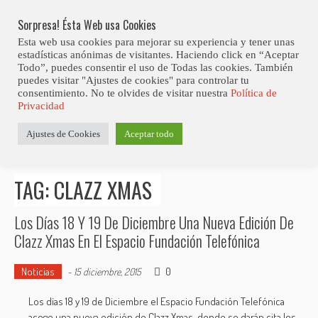
Skip
Abiertas Las Inscripciones Para La Octava Edición Del 7 Virtual Jazz 
LO ÚLTIMO
Club Contest.
to
Sorpresa! Ésta Web usa Cookies
content
Esta web usa cookies para mejorar su experiencia y tener unas
estadísticas anónimas de visitantes. Haciendo click en “Aceptar
Todo”, puedes consentir el uso de Todas las cookies. También
puedes visitar "Ajustes de cookies" para controlar tu
consentimiento. No te olvides de visitar nuestra
Política de
Privacidad
Estás aquí
Ajustes de Cookies
Aceptar todo
Inicio
>
Posts tagged "Clazz Xmas"
TAG: CLAZZ XMAS
Los Días 18 Y 19 De Diciembre Una Nueva Edición De
Clazz Xmas En El Espacio Fundación Telefónica
Noticias
0
-
15 diciembre, 2015
Los días 18 y 19 de Diciembre el Espacio Fundación Telefónica
acoge una nueva edición de Clazz Xmas, donde se darán cita los