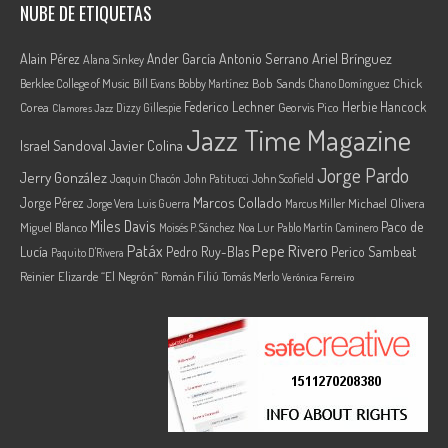
NUBE DE ETIQUETAS
Ariel Brínguez
Alain Pérez
Ander García
Antonio Serrano
Alana Sinkey
Berklee College of Music
Bob Sands
Chick
Bill Evans
Bobby Martínez
Chano Domínguez
Federico Lechner
Herbie Hancock
Corea
Georvis Pico
Dizzy Gillespie
Clamores Jazz
Jazz Time Magazine
Israel Sandoval
Javier Colina
Jorge Pardo
Jerry González
Joaquin Chacón
John Patitucci
John Scofield
Marcos Collado
Jorge Pérez
Jorge Vera
Michael Olivera
Luis Guerra
Marcus Miller
Miles Davis
Paco de
Miguel Blanco
Moisés P. Sánchez
Noa Lur
Pablo Martín Caminero
Pepe Rivero
Patáx
Lucía
Pedro Ruy-Blas
Perico Sambeat
Paquito D'Rivera
Reinier Elizarde “El Negrón”
Román Filiú
Tomás Merlo
Verónica Ferreiro