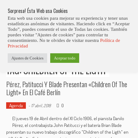
Skip
to
Sorpresa! Ésta Web usa Cookies
content
Esta web usa cookies para mejorar su experiencia y tener unas
estadísticas anónimas de visitantes. Haciendo click en “Aceptar
Todo”, puedes consentir el uso de Todas las cookies. También
puedes visitar "Ajustes de cookies" para controlar tu
consentimiento. No te olvides de visitar nuestra
Política de
Estás aquí
Privacidad
Inicio
>
Posts tagged "Children of the Ligth"
Ajustes de Cookies
Aceptar todo
TAG: CHILDREN OF THE LIGTH
Pérez, Patitucci Y Blade Presentan «Children Of The
Light» En El Café Berlín
Agenda
0
-
17 abril, 2018
El jueves 19 de Abril dentro del XI Ciclo 1906, el pianista Danilo
Pérez, el contrabajista John Patitucci y el batería Brian Blade
presentan su nuevo trabajo discográfico "Children of the Ligth" en