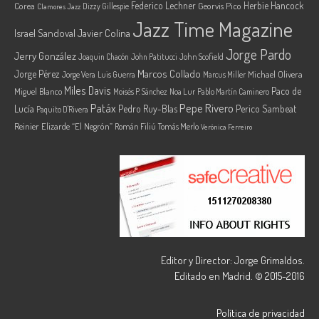
Federico Lechner
Herbie Hancock
Corea
Georvis Pico
Dizzy Gillespie
Clamores Jazz
Jazz Time Magazine
Israel Sandoval
Javier Colina
Jorge Pardo
Jerry González
Joaquin Chacón
John Patitucci
John Scofield
Marcos Collado
Jorge Pérez
Jorge Vera
Michael Olivera
Luis Guerra
Marcus Miller
Miles Davis
Paco de
Miguel Blanco
Moisés P. Sánchez
Noa Lur
Pablo Martín Caminero
Pepe Rivero
Patáx
Lucía
Pedro Ruy-Blas
Perico Sambeat
Paquito D'Rivera
Reinier Elizarde “El Negrón”
Román Filiú
Tomás Merlo
Verónica Ferreiro
Editor y Director: Jorge Grimaldos.
Editado en Madrid. © 2015-2016
Política de privacidad