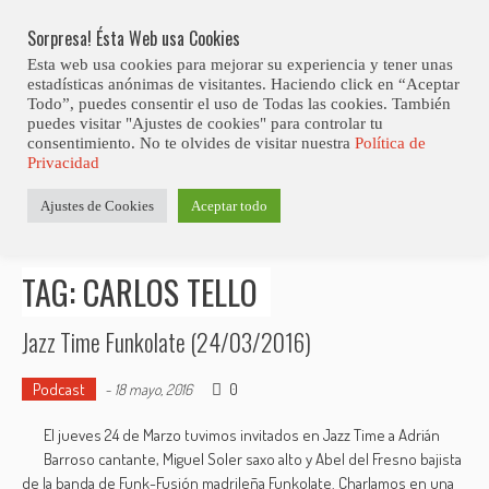
Skip
Abiertas Las Inscripciones Para La Octava Edición Del 7 Virtual Jazz 
LO ÚLTIMO
Club Contest.
to
Sorpresa! Ésta Web usa Cookies
content
Esta web usa cookies para mejorar su experiencia y tener unas
estadísticas anónimas de visitantes. Haciendo click en “Aceptar
Todo”, puedes consentir el uso de Todas las cookies. También
puedes visitar "Ajustes de cookies" para controlar tu
consentimiento. No te olvides de visitar nuestra
Política de
Privacidad
Estás aquí
Ajustes de Cookies
Aceptar todo
Inicio
>
Posts tagged "Carlos Tello"
TAG: CARLOS TELLO
Jazz Time Funkolate (24/03/2016)
Podcast
0
-
18 mayo, 2016
El jueves 24 de Marzo tuvimos invitados en Jazz Time a Adrián
Barroso cantante, Miguel Soler saxo alto y Abel del Fresno bajista
de la banda de Funk-Fusión madrileña Funkolate. Charlamos en una