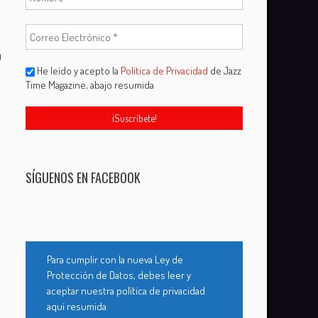
0
He leído y acepto la
Política de Privacidad
de Jazz
Time Magazine, abajo resumida
SÍGUENOS EN FACEBOOK
Para cumplir con la nueva Ley de
Protección de Datos, debes leer y
aceptar nuestra política de privacidad
aquí resumida