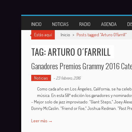
Skip
to
content
INICIO
NOTICIAS
RADIO
AGENDA
DI
Estás aquí
Inicio
>
Posts tagged "Arturo O´Farrill"
TAG: ARTURO O´FARRILL
Ganadores Premios Grammy 2016 Cate
Noticias
-
23 febrero, 2016
Como cada año en Los Ángeles, California, se ha celeb
música. En esta 58ª edición los ganadores y nominados 
- Mejor solo de jazz improvisado: "Giant Steps," Joey Alex
Donny McCaslin. "Friend or Foe," Joshua Redman. "Past Pr
Leer más →