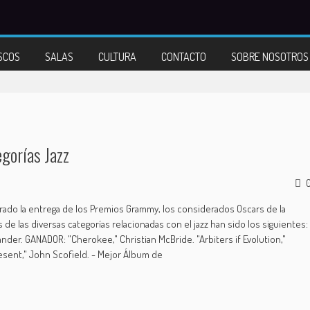
SCOS
SALAS
CULTURA
CONTACTO
SOBRE NOSOTROS
gorías Jazz
rado la entrega de los Premios Grammy, los considerados Oscars de la
de las diversas categorías relacionadas con el jazz han sido los siguientes:
ander. GANADOR: "Cherokee," Christian McBride. "Arbiters if Evolution,"
esent," John Scofield. - Mejor Álbum de