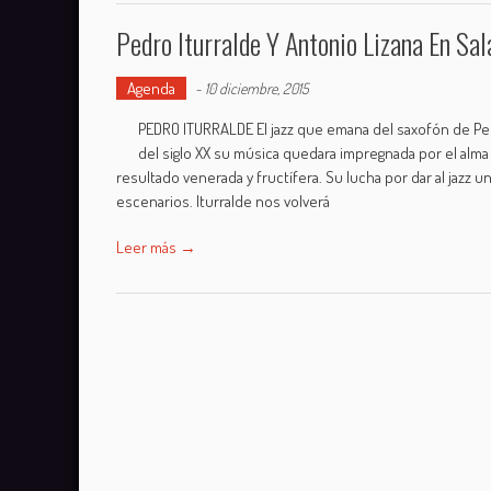
Pedro Iturralde Y Antonio Lizana En Sa
Agenda
-
10 diciembre, 2015
PEDRO ITURRALDE El jazz que emana del saxofón de Ped
del siglo XX su música quedara impregnada por el alm
resultado venerada y fructífera. Su lucha por dar al jazz 
escenarios. Iturralde nos volverá
Leer más →