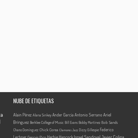
NUBE DE ETIQUETAS
ra
Ariel
Alain Pérez
Ander García
Antonio Serrano
Alana Sinkey
l
Brínguez
Berklee College of Music
Bob Sands
Bill Evans
Bobby Martínez
Federico
Chick Corea
Chano Domínguez
Dizzy Gillespie
Clamores Jazz
Israel Sandoval
Javier Colina
Lechner
Herbie Hancock
Georvis Pico