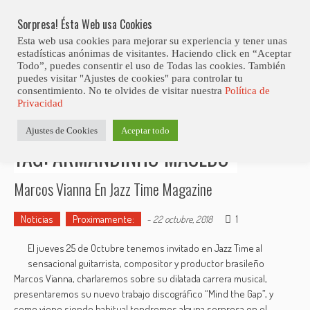
Skip
to
Sorpresa! Ésta Web usa Cookies
content
Esta web usa cookies para mejorar su experiencia y tener unas
estadísticas anónimas de visitantes. Haciendo click en “Aceptar
Todo”, puedes consentir el uso de Todas las cookies. También
puedes visitar "Ajustes de cookies" para controlar tu
consentimiento. No te olvides de visitar nuestra
Política de
Estás aquí
Privacidad
Inicio
>
Posts tagged "Armandinho Macedo"
Ajustes de Cookies
Aceptar todo
TAG: ARMANDINHO MACEDO
Marcos Vianna En Jazz Time Magazine
Noticias
Proximamente:
1
-
22 octubre, 2018
El jueves 25 de Octubre tenemos invitado en Jazz Time al
sensacional guitarrista, compositor y productor brasileño
Marcos Vianna, charlaremos sobre su dilatada carrera musical,
presentaremos su nuevo trabajo discográfico “Mind the Gap”, y
como viene siendo habitual tendremos alguna sorpresa en el