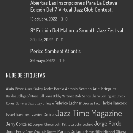
Abiertas Las Inscripciones Para La Octava
Edición Del 7 Virtual Jazz Club Contest.
13 octubre, 2022
0
9ª Edición Del Mallorca Smooth Jazz Festival
29 julio, 2022
0
Perico Sambeat Atlantis
30 mayo, 2022
0
NUBE DE ETIQUETAS
Ariel Brínguez
Alain Pérez
Ander García
Antonio Serrano
Alana Sinkey
Berklee College of Music
Bob Sands
Chick
Bill Evans
Bobby Martínez
Chano Domínguez
Federico Lechner
Herbie Hancock
Corea
Georvis Pico
Dizzy Gillespie
Clamores Jazz
Jazz Time Magazine
Israel Sandoval
Javier Colina
Jorge Pardo
Jerry González
Joaquin Chacón
John Patitucci
John Scofield
Marcos Collado
Jorge Pérez
Jorge Vera
Michael Olivera
Luis Guerra
Marcus Miller