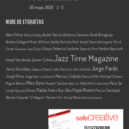
30 mayo, 2022
0
NUBE DE ETIQUETAS
Ariel Brínguez
Alain Pérez
Ander García
Antonio Serrano
Alana Sinkey
Berklee College of Music
Bob Sands
Chick
Bill Evans
Bobby Martínez
Chano Domínguez
Federico Lechner
Herbie Hancock
Corea
Georvis Pico
Dizzy Gillespie
Clamores Jazz
Jazz Time Magazine
Israel Sandoval
Javier Colina
Jorge Pardo
Jerry González
Joaquin Chacón
John Patitucci
John Scofield
Marcos Collado
Jorge Pérez
Jorge Vera
Michael Olivera
Luis Guerra
Marcus Miller
Miles Davis
Paco de
Miguel Blanco
Moisés P. Sánchez
Noa Lur
Pablo Martín Caminero
Pepe Rivero
Patáx
Lucía
Pedro Ruy-Blas
Perico Sambeat
Paquito D'Rivera
Reinier Elizarde “El Negrón”
Román Filiú
Tomás Merlo
Verónica Ferreiro