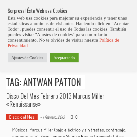
Skip
Abiertas Las Inscripciones Para La Octava Edición Del 7 Virtual Jazz 
LO ÚLTIMO
Club Contest.
to
Sorpresa! Ésta Web usa Cookies
content
Esta web usa cookies para mejorar su experiencia y tener unas
estadísticas anónimas de visitantes. Haciendo click en “Aceptar
Todo”, puedes consentir el uso de Todas las cookies. También
puedes visitar "Ajustes de cookies" para controlar tu
consentimiento. No te olvides de visitar nuestra
Política de
Privacidad
Estás aquí
Ajustes de Cookies
Aceptar todo
Inicio
>
Posts tagged "Antwan Patton"
TAG: ANTWAN PATTON
Disco Del Mes Febrero 2013 Marcus Miller
«Renaissanse»
Disco del Mes
0
-
1 febrero, 2013
Músicos: Marcus Miller (bajo eléctrico y sin trastes, contrabajo,
clarinete bajo), Sean Jones y Maurice Brown (trompeta), Alex